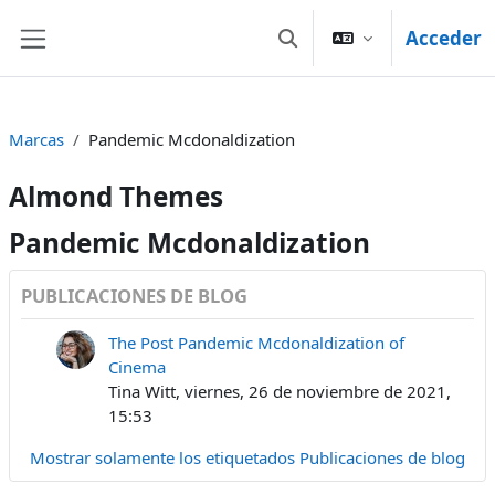
Salta al contenido principal
Acceder
Selector de búsqueda d
Panel lateral
Marcas
Pandemic Mcdonaldization
Almond Themes
Pandemic Mcdonaldization
PUBLICACIONES DE BLOG
The Post Pandemic Mcdonaldization of
Cinema
Tina Witt, viernes, 26 de noviembre de 2021,
15:53
Mostrar solamente los etiquetados Publicaciones de blog